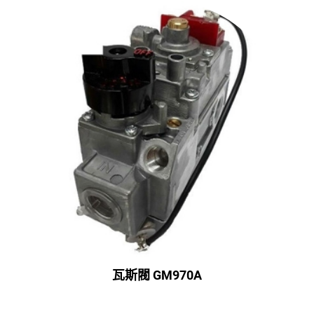
瓦斯閥 GM970A