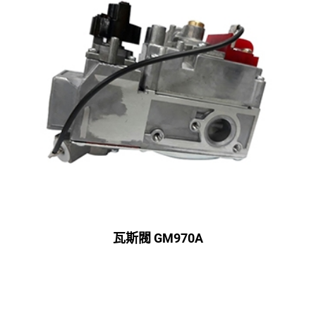
瓦斯閥 GM970A