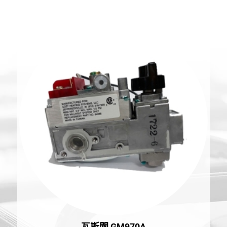
瓦斯閥 GM970A